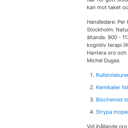
kan mot taket oc
Handledare: Per 
Stockholm: Natu
ältande. 900 - 1
kognitiv terapi 
Hantera oro och
Michel Dugas.
Rullstolsbure
Kemikalier lis
Biochemist l
Strypa moped
Vid ihållande or