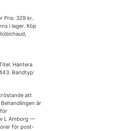
 Pris: 329 kr.
nns i lager. Köp
 Robichaud,
itel: Hantera
443. Bandtyp:
tröstande att
 Behandlingen är
för
. av L Amborg —
orer för post-