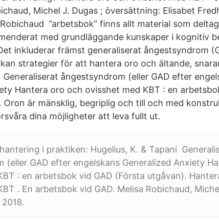
ichaud, Michel J. Dugas ; översättning: Elisabet Fred
 Robichaud ”arbetsbok” finns allt material som delta
menderat med grundläggande kunskaper i kognitiv b
et inkluderar främst generaliserat ångestsyndrom 
kan strategier för att hantera oro och ältande, snara
Generaliserat ångestsyndrom (eller GAD efter enge
ety Hantera oro och ovisshet med KBT : en arbetsbo
 Oron är mänsklig, begriplig och till och med konstru
svåra dina möjligheter att leva fullt ut.
shantering i praktiken: Hugelius, K. & Tapani Generali
 (eller GAD efter engelskans Generalized Anxiety Ha
KBT : en arbetsbok vid GAD (Första utgåvan). Hanter
BT . En arbetsbok vid GAD. Melisa Robichaud, Michel
, 2018.