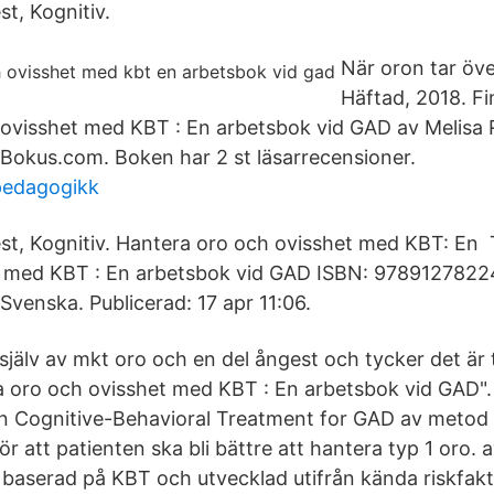
t, Kognitiv.
När oron tar över
Häftad, 2018. Fi
ovisshet med KBT : En arbetsbok vid GAD av Melisa
Bokus.com. Boken har 2 st läsarrecensioner.
 pedagogikk
t, Kognitiv. Hantera oro och ovisshet med KBT: En T
t med KBT : En arbetsbok vid GAD ISBN: 9789127822
Svenska. Publicerad: 17 apr 11:06.
jälv av mkt oro och en del ångest och tycker det är 
a oro och ovisshet med KBT : En arbetsbok vid GAD".
n Cognitive-Behavioral Treatment for GAD av metod 
ör att patienten ska bli bättre att hantera typ 1 oro
baserad på KBT och utvecklad utifrån kända riskfakt