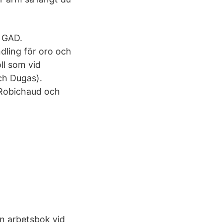
d GAD.
ling för oro och
ll som vid
ch Dugas).
 Robichaud och
en arbetsbok vid