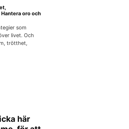
et,
 Hantera oro och
ategier som
över livet. Och
m, trötthet,
icka här