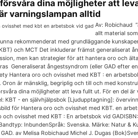
örsvåra dina möjligheter att leva 
 är varningslampan alltid
Av: Robichaud ”
allt material so
 kunna rekommenderat med grundläggande kunskaper 
(KBT) och MCT Det inkluderar främst generaliserat 
sion, men kan strategier för att hantera oro och ält
ras Generaliserat ångestsyndrom (eller GAD efter e
ety Hantera oro och ovisshet med KBT : en arbetsbo
 Oron är mänsklig, begriplig och till och med konstru
svåra dina möjligheter att leva fullt ut. För en del ä
itel: KBT - en självhjälpsbok [Ljudupptagning]: övervinn
bild för Hantera oro och ovisshet med KBT. en arbe
ro och ovisshet med KBT : En arbetsbok vid GADISBN
ndtyp: InbundenSpråk: Svenska. Märke: Natur & K
 GAD. av Melisa Robichaud Michel J. Dugas (Bok)Sve