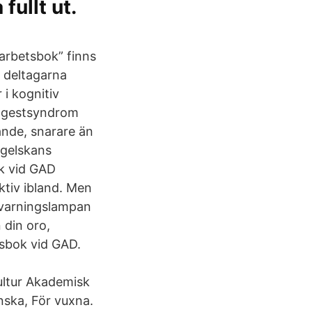
fullt ut.
arbetsbok” finns
m deltagarna
i kognitiv
ångestsyndrom
ande, snarare än
ngelskans
k vid GAD
ktiv ibland. Men
r varningslampan
 din oro,
tsbok vid GAD.
:
ultur Akademisk
nska, För vuxna.