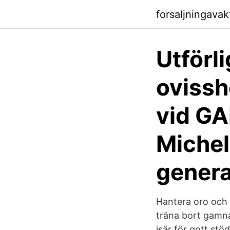
forsaljningavak
Utförli
ovissh
vid GA
Michel 
genera
Hantera oro och 
träna bort gamnac
isär för gott stö