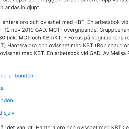
h andas in djupt.
Hantera oro och ovisshet med KBT: En arbetsbok vi
r 12 nov 2019 GAD. MCT- övergripande. Gruppbehand
130 (ink. MCT och KBT/KT. • Fokus på kognitionens ro
(KT) Hantera oro och ovisshet med KBT (Robichaud o
 ovisshet med KBT. En arbetsbok vid GAD. Av Melisa
n eller bunden
ta
ondon
 själv
o är det vanligt Hantera oro och ovisshet med KBT : 