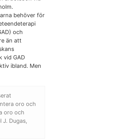
holm.
garna behöver för
eteendeterapi
(GAD) och
re än att
lskans
k vid GAD
ktiv ibland. Men
serat
ntera oro och
a oro och
 J. Dugas,