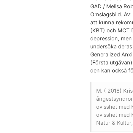
GAD / Melisa Rob
Omslagsbild. Av:
att kunna rekom
(KBT) och MCT D
depression, men 
undersöka deras 
Generalized Anxi
(Första utgåvan).
den kan också för
M. ( 2018) Kri
ångestsyndrom
ovisshet med 
ovisshet med K
Natur & Kultur