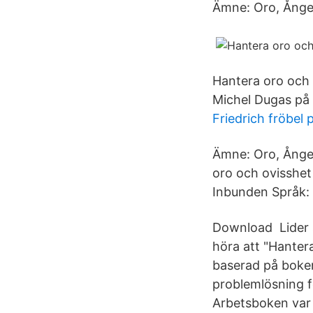
Ämne: Oro, Ånges
Hantera oro och 
Michel Dugas på 
Friedrich fröbel
Ämne: Oro, Ånges
oro och ovisshe
Inbunden Språk: 
Download Lider s
höra att "Hanter
baserad på boke
problemlösning f
Arbetsboken var 