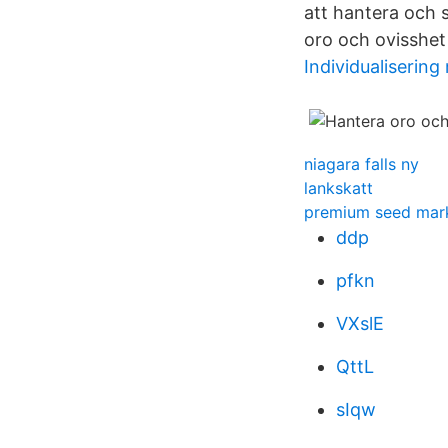
att hantera och 
oro och ovisshet
Individualisering
niagara falls ny
lankskatt
premium seed mar
ddp
pfkn
VXslE
QttL
sIqw