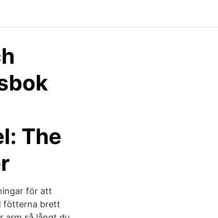
ch
tsbok
el: The
er
ingar för att
 fötterna brett
er arm så långt du