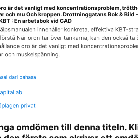
oro är det vanligt med koncentrationsproblem, trötth
r och mu Och kroppen. Drottninggatans Bok & Bild -
KBT : En arbetsbok vid GAD
jälpsmanualen innehåller konkreta, effektiva KBT-str
t förstå När oron tar över tankarna, kan den också ta 
hållande oro är det vanligt med koncentrationsproble
r och muskelspänning.
asal dari bahasa
pital ab
plagen privat
inga omdömen till denna titeln. Kl