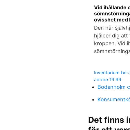
Vid ihållande 
sömnstörninga
ovisshet med 
Den här självh
hjälper dig at
kroppen. Vid i
sömnstörninga
Inventarium ber
adobe 19.99
Bodenholm ca
Konsumentkö
Det finns 