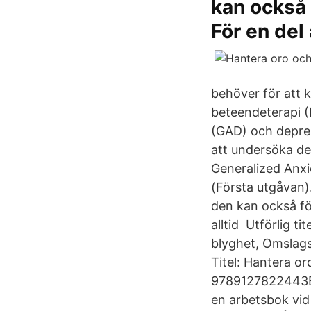
kan också f
För en del
behöver för att
beteendeterapi 
(GAD) och depres
att undersöka de
Generalized Anxi
(Första utgåvan).
den kan också för
alltid Utförlig t
blyghet, Omslags
Titel: Hantera o
9789127822443Ba
en arbetsbok vid