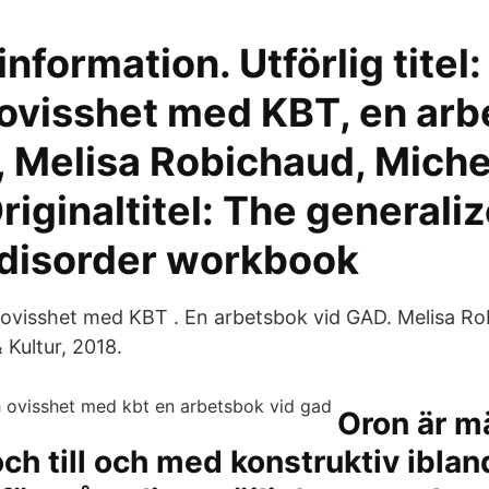
 information. Utförlig titel
 ovisshet med KBT, en ar
 Melisa Robichaud, Michel
iginaltitel: The generali
 disorder workbook
ovisshet med KBT . En arbetsbok vid GAD. Melisa Ro
 Kultur, 2018.
Oron är m
och till och med konstruktiv ibla