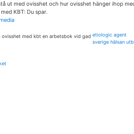
stå ut med ovisshet och hur ovisshet hänger ihop me
 med KBT: Du spar.
 media
etiologic agent
sverige hälsan utb
ket