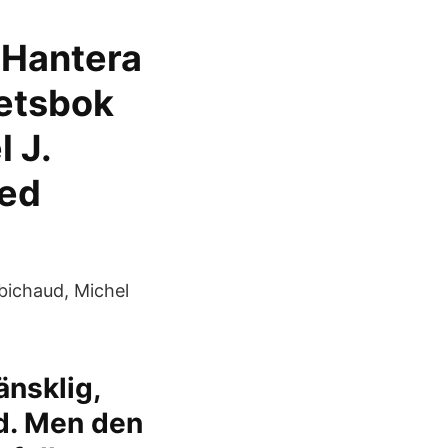
: Hantera
betsbok
 J.
zed
bichaud, Michel
änsklig,
nd. Men den