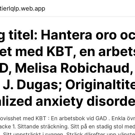
tierlqlp.web.app
g titel: Hantera oro o
et med KBT, en arbe
D, Melisa Robichaud,
J. Dugas; Originaltit
lized anxiety disord
ovisshet med KBT : En arbetsbok vid GAD . Enkla övn
ke 1. Sittande sträckning. Sitt på en stadig stol med
d. Sitt uppsträckt i ryggen. Sträck därefter upp vänst