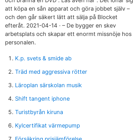
och bränna en DVD . Läs även här . Det lönar sig
att köpa en sån apparat och göra jobbet själv –
och den går säkert lätt att sälja på Blocket
efteråt. 2021-04-14 · – De bygger en skev
arbetsplats och skapar ett enormt missnöje hos
personalen.
K.p. svets & smide ab
Träd med aggressiva rötter
Läroplan särskolan musik
Shift tangent iphone
Turistbyrån kiruna
Kylcertifikat värmepump
Försäkring prisjämförelse