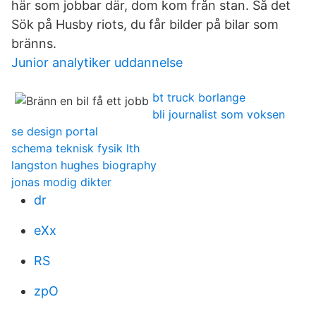
här som jobbar där, dom kom från stan. Så det
Sök på Husby riots, du får bilder på bilar som
bränns.
Junior analytiker uddannelse
bt truck borlange
bli journalist som voksen
se design portal
schema teknisk fysik lth
langston hughes biography
jonas modig dikter
dr
eXx
RS
zpO