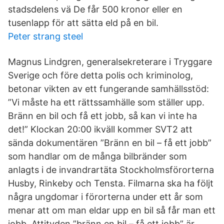
stadsdelens vä De får 500 kronor eller en
tusenlapp för att sätta eld på en bil.
Peter strang steel
Magnus Lindgren, generalsekreterare i Tryggare
Sverige och före detta polis och kriminolog,
betonar vikten av ett fungerande samhällsstöd:
”Vi måste ha ett rättssamhälle som ställer upp.
Bränn en bil och få ett jobb, så kan vi inte ha
det!” Klockan 20:00 ikväll kommer SVT2 att
sända dokumentären ”Bränn en bil – få ett jobb”
som handlar om de många bilbränder som
anlagts i de invandrartäta Stockholmsförorterna
Husby, Rinkeby och Tensta. Filmarna ska ha följt
några ungdomar i förorterna under ett år som
menar att om man eldar upp en bil så får man ett
jobb. Attityden ”bränn en bil – få ett jobb” är