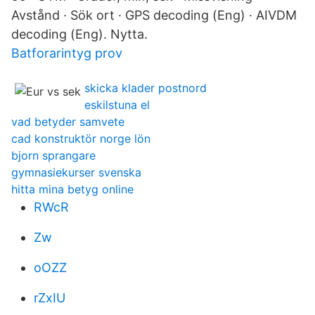
Avstånd · Sök ort · GPS decoding (Eng) · AIVDM
decoding (Eng). Nytta.
Batforarintyg prov
skicka klader postnord
eskilstuna el
vad betyder samvete
cad konstruktör norge lön
bjorn sprangare
gymnasiekurser svenska
hitta mina betyg online
RWcR
Zw
oOZZ
rZxIU