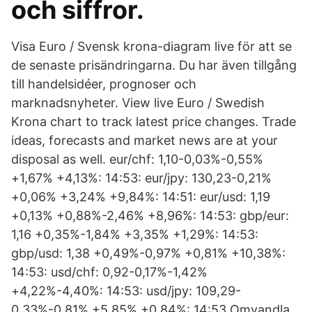
och siffror.
Visa Euro / Svensk krona-diagram live för att se
de senaste prisändringarna. Du har även tillgång
till handelsidéer, prognoser och
marknadsnyheter. View live Euro / Swedish
Krona chart to track latest price changes. Trade
ideas, forecasts and market news are at your
disposal as well. eur/chf: 1,10-0,03%-0,55%
+1,67% +4,13%: 14:53: eur/jpy: 130,23-0,21%
+0,06% +3,24% +9,84%: 14:51: eur/usd: 1,19
+0,13% +0,88%-2,46% +8,96%: 14:53: gbp/eur:
1,16 +0,35%-1,84% +3,35% +1,29%: 14:53:
gbp/usd: 1,38 +0,49%-0,97% +0,81% +10,38%:
14:53: usd/chf: 0,92-0,17%-1,42%
+4,22%-4,40%: 14:53: usd/jpy: 109,29-
0,33%-0,81% +5,85% +0,84%: 14:53 Omvandla