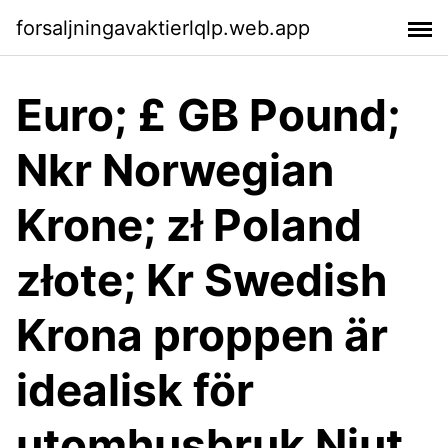
forsaljningavaktierlqlp.web.app
Euro; £ GB Pound;
Nkr Norwegian
Krone; zł Poland
złote; Kr Swedish
Krona proppen är
idealisk för
utomhusbruk Njut