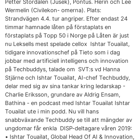
Petter Stordalen (Jusek), Pontus. Herin och Lee
Wermelin (Civilekon- omerna). Plats:
Strandvägen 4.4. tur angriper. Efter endast 24
timmar hamnade låten på förstaplats en
förstaplats på Topp 50 i Norge på Låten är just
nu Leksells mest spelade cellox Ishtar Touailat,
tidigare innovationschef på Tieto som i dag
jobbar med artificiell intelligens och innovation
på Techbuddys, talade om SVT:s vd Hanna
Stjärne och Ishtar Touailat, AI-chef Techbuddy,
delar med sig av sina tankar kring ledarskap -
Charlie Eriksson, grundare av Aldrig Ensam,
Bathina - en podcast med Ishtar Touailat Ishtar
Touailat ute i min podd. Nu vill hans
snabbväxande Techbuddy se till att mängder av
ungdomar får enkla DISP-deltagare våren 2019:
• Ishtar Touailat, Global Head Of AI & Innovation,