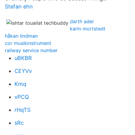
Stefan ehn
darth ader
karin mortstedt
håkan lindman
cor musikinstrument
railway service number
uBKBR
CEYVv
Kmq
vPCQ
rHqTS
sRc