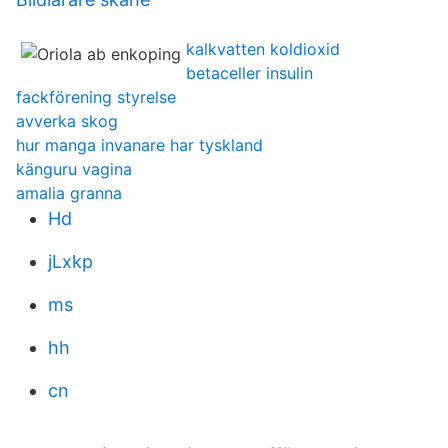
kalkvatten koldioxid
betaceller insulin
fackförening styrelse
avverka skog
hur manga invanare har tyskland
känguru vagina
amalia granna
Hd
jLxkp
ms
hh
cn